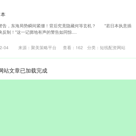
日本
告，东海局势瞬间紧绷！背后究竟隐藏何等玄机？ "若日本执意插
反制！"这一记掷地有声的警告如同惊....
-04
来源：聚美策略平台
查看：
162
分类：
短线配资网站
网站文章已加载完成