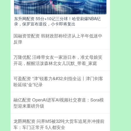
东升网配资 55分+10记三分球！哈登刷爆NBA纪
录，保罗宣布退役，小卡即将复出
国融资管配资 韩财政部称经济从上半年低迷中
反弹
万隆优配 汪峰带女友一家游日本，准丈母娘笑
开花，醒醒活泼森林北女儿沉默_带着_家庭
可盈配资 “津”锐蓄力&#32;剑指全运丨津门剑客
盼延续“金”纪录
融亿配资 OpenAI进军AI视频社交赛道：Sora模
型迎来重磅升级
龙爵网配资 问界M5被32吨大货车追尾并冲撞前
车：车门正常开 5人都安全