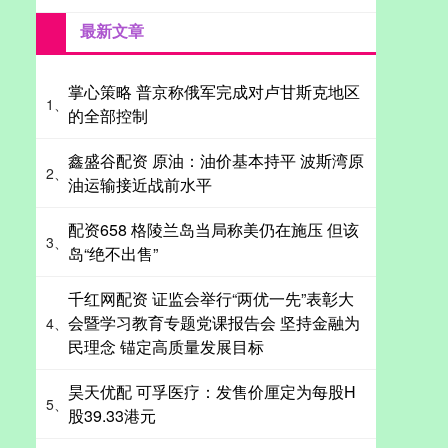
最新文章
掌心策略 普京称俄军完成对卢甘斯克地区
1、
的全部控制
鑫盛谷配资 原油：油价基本持平 波斯湾原
2、
油运输接近战前水平
配资658 格陵兰岛当局称美仍在施压 但该
3、
岛“绝不出售”
千红网配资 证监会举行“两优一先”表彰大
会暨学习教育专题党课报告会 坚持金融为
4、
民理念 锚定高质量发展目标
昊天优配 可孚医疗：发售价厘定为每股H
5、
股39.33港元