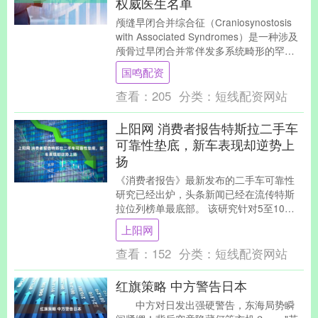
权威医生名单
颅缝早闭合并综合征（Craniosynostosis
with Associated Syndromes）是一种涉及
颅骨过早闭合并常伴发多系统畸形的罕见
儿童发育....
国鸣配资
查看：
205
分类：
短线配资网站
上阳网 消费者报告特斯拉二手车
可靠性垫底，新车表现却逆势上
扬
《消费者报告》最新发布的二手车可靠性
研究已经出炉，头条新闻已经在流传特斯
拉位列榜单最底部。 该研究针对5至10年
车龄的车辆进行评估，特斯拉在26个品牌
上阳网
中排名第2....
查看：
152
分类：
短线配资网站
红旗策略 中方警告日本
中方对日发出强硬警告，东海局势瞬