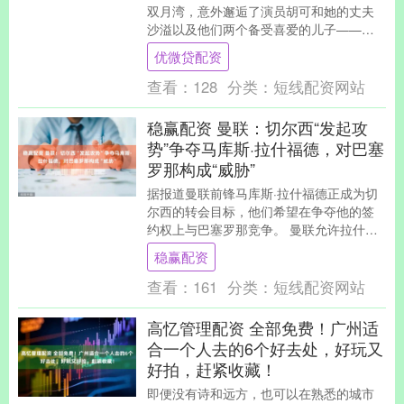
双月湾，意外邂逅了演员胡可和她的丈夫
沙溢以及他们两个备受喜爱的儿子——安
吉和小鱼儿的动态。 在偶遇的照片中，胡
优微贷配资
可披着一头....
查看：
128
分类：
短线配资网站
稳赢配资 曼联：切尔西“发起攻
势”争夺马库斯·拉什福德，对巴塞
罗那构成“威胁”
据报道曼联前锋马库斯·拉什福德正成为切
尔西的转会目标，他们希望在争夺他的签
约权上与巴塞罗那竞争。 曼联允许拉什福
德在夏季转会窗口以租借形式离开老特拉
稳赢配资
福德加盟巴塞....
查看：
161
分类：
短线配资网站
高忆管理配资 全部免费！广州适
合一个人去的6个好去处，好玩又
好拍，赶紧收藏！
即便没有诗和远方，也可以在熟悉的城市