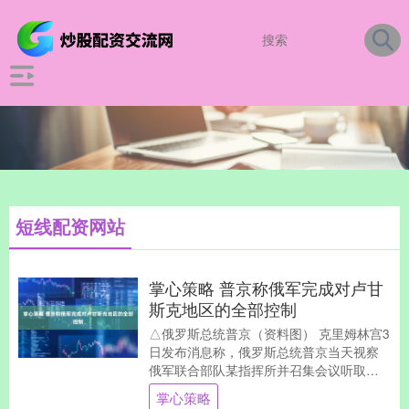
短线配资网站
掌心策略 普京称俄军完成对卢甘
斯克地区的全部控制
△俄罗斯总统普京（资料图） 克里姆林宫3
日发布消息称，俄罗斯总统普京当天视察
俄军联合部队某指挥所并召集会议听取了
俄武装力量总参谋长和特别军事行动各部
掌心策略
队指挥官的汇....