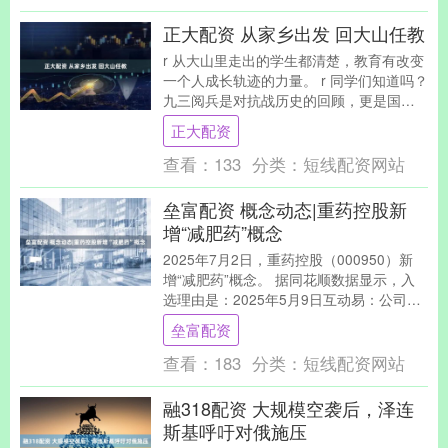
正大配资 从家乡出发 回大山任教
r 从大山里走出的学生都清楚，教育有改变
一个人成长轨迹的力量。 r 同学们知道吗？
九三阅兵是对抗战历史的回顾，更是国家
强盛的象征。贵州遵义，湄潭县茶城高级
正大配资
中学教....
查看：
133
分类：
短线配资网站
垒富配资 概念动态|重药控股新
增“减肥药”概念
2025年7月2日，重药控股（000950）新
增“减肥药”概念。 据同花顺数据显示，入
选理由是：2025年5月9日互动易：公司经
营各类商品品规28万余个，包括药....
垒富配资
查看：
183
分类：
短线配资网站
融318配资 大规模空袭后，泽连
斯基呼吁对俄施压