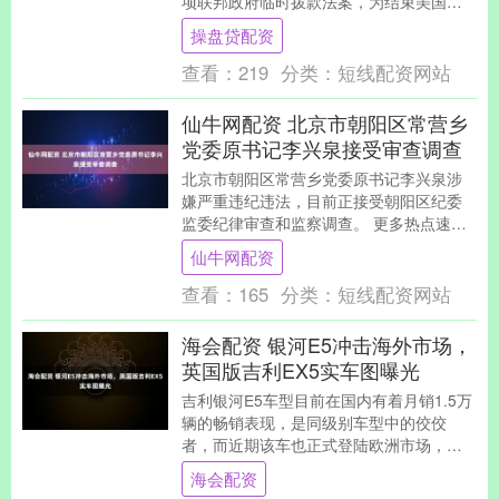
项联邦政府临时拨款法案，为结束美国史
上最长的政府“停摆”迈出决定性一步。 该
操盘贷配资
法案将为....
查看：
219
分类：
短线配资网站
仙牛网配资 北京市朝阳区常营乡
党委原书记李兴泉接受审查调查
北京市朝阳区常营乡党委原书记李兴泉涉
嫌严重违纪违法，目前正接受朝阳区纪委
监委纪律审查和监察调查。 更多热点速
报、权威资讯、深度分析尽在北京日报
仙牛网配资
App....
查看：
165
分类：
短线配资网站
海会配资 银河E5冲击海外市场，
英国版吉利EX5实车图曝光
吉利银河E5车型目前在国内有着月销1.5万
辆的畅销表现，是同级别车型中的佼佼
者，而近期该车也正式登陆欧洲市场，与
比亚迪元Plus、B10等车型一同向洋品牌发
海会配资
起挑....