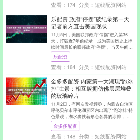
查看：
174
分类：
短线配资网站
乐配资 政府“停摆”破纪录第一天
记者前方直击美国现状！
11月5日，美国联邦政府“停摆”进入第36
天，打破近7年前纪录，成为美国历史上持
续时间最长的联邦政府“停摆”。当天午间，
新华社记者在首都华盛顿市区一处救济点
乐配资
看到....
查看：
184
分类：
短线配资网站
金多多配资 内蒙第一大湖现“跑冰
排”壮景：相互簇拥仿佛层层堆叠
的玻璃碎片
11月2日，有网友发视频称，内蒙古自治区
呼伦贝尔市呼伦湖景区内出现了“跑冰排”特
色景观，湖水裹挟着形态各异的冰排，如
波涛般不断冲向岸边，形成了一幅壮阔、
金多多配资
梦幻的冬....
查看：
148
分类：
短线配资网站