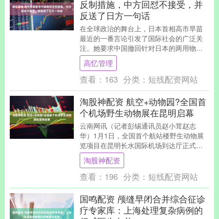
反制措施，中方回怼不接受，并
反送了日方一句话
在全球政治的舞台上，日本首相高市早苗
最近的一番言论引发了国际社会的广泛关
注。她要求中国撤回针对日本的两用物项
出口管制措施，声称这种措施“只针对日
高忆管理
本、不符合国际惯....
查看：
163
分类：
短线配资网站
淘股神配资 航空+动物园?全国首
个机场野生动物展在昆明启幕
云南网讯（记者彭锡通讯员赵小茸赵志
华）1月1日，全国首个航站楼野生动物展
览项目在昆明长水国际机场到达厅正式揭
幕。这一创新举措实现了民航服务与生态
淘股神配资
保护的深度融合，....
查看：
196
分类：
短线配资网站
国鸣配资 颅缝早闭合并综合征诊
疗专家库：上海处理复杂病例的