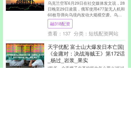
乌克兰空军6月29日在社交媒体发文说，28
日晚至29日凌晨，俄军使用477架无人机和
60枚导弹向乌境内发动大规模空袭。乌总
统泽连斯基呼吁美欧方面对俄方施压。
融318配资
乌....
查看：
137
分类：
短线配资网站
天宇优配 富士山大爆发日本亡国|
《金庸对：决战海贼王》第172话
_杨过_岩浆_果实
“凯爷，金毛狮子史基的能力怎么用？”杨过
又回想起与凯多的对话。 “不用刻意去学，
恶魔果实会渐渐让你具备感觉。好比黑胡
子刚刚吃下震震果实，就能使用白胡子的
天宇优配
招式。”....
查看：
148
分类：
短线配资网站