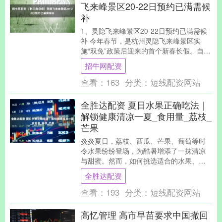
飞来峰景区20-22日预约已满需候
补
1、灵隐飞来峰景区20-22日预约已满需候
补 今年春节，是杭州灵隐飞来峰景区实
施“双免”政策后迎来的首个新春长假。自
2025年12月1日起，景区正式实行“实名
招牛网配资
预....
查看：
163
分类：
短线配资网站
全胜达配资 夏日水果正确吃法｜
解锁健康清凉一夏_食用量_荔枝_
芒果
炎炎夏日，荔枝、西瓜、芒果、葡萄等时
令水果纷纷登场，为酷暑增添了一抹清凉
与甜蜜。然而，如何挑选适合的水果、控
制食用量、把握最佳食用时间，成为许多
全胜达配资
人关注的健康课题....
查看：
193
分类：
短线配资网站
高忆管理 高市早苗要求中国撤回