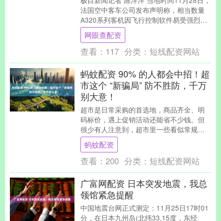
极目新闻记者 陈洋洋 当地时间11月28日，
法国空中客车公司发布声明称，相当数量
A320系列客机因飞行控制软件易受强烈太
阳辐射影响，需要紧急停飞。法国媒体估
网眼查配资
计，....
查看：
117
分类：
短线配资网站
蚂蚊配资 90% 的人都会中招！超
市这个 “新骗局” 防不胜防，千万
别大意！
超市是日常采购的首选地，商品齐全、明
码标价，遇上促销活动还能省不少钱。但
很少有人注意到，超市里一些看似常规的
销售方式，其实藏着不少容易让人 “踩坑”
蚂蚊配资
的套路。 ....
查看：
200
分类：
短线配资网站
广富网配资 日本突发地震，我总
领馆紧急提醒
中国地震台网正式测定：11月25日17时01
分，在日本九州岛(北纬33.15度，东经