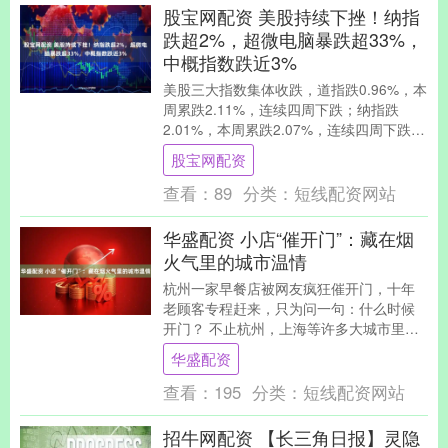
股宝网配资 美股持续下挫！纳指
跌超2%，超微电脑暴跌超33%，
中概指数跌近3%
美股三大指数集体收跌，道指跌0.96%，本
周累跌2.11%，连续四周下跌；纳指跌
2.01%，本周累跌2.07%，连续四周下跌；
标普500指数跌1.51%，本周累....
股宝网配资
查看：
89
分类：
短线配资网站
华盛配资 小店“催开门”：藏在烟
火气里的城市温情
杭州一家早餐店被网友疯狂催开门，十年
老顾客专程赶来，只为问一句：什么时候
开门？ 不止杭州，上海等许多大城市里，
都掀起过一轮又一轮“催小店开门”的热潮。
华盛配资
这场集体喊....
查看：
195
分类：
短线配资网站
招牛网配资 【长三角日报】灵隐