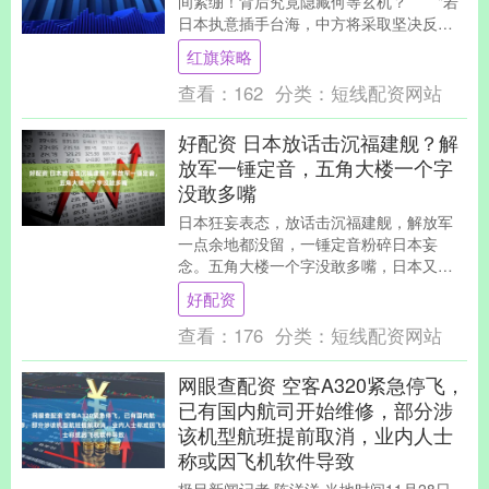
间紧绷！背后究竟隐藏何等玄机？ "若
日本执意插手台海，中方将采取坚决反
制！"这一记掷地有声的警告如同惊....
红旗策略
查看：
162
分类：
短线配资网站
好配资 日本放话击沉福建舰？解
放军一锤定音，五角大楼一个字
没敢多嘴
日本狂妄表态，放话击沉福建舰，解放军
一点余地都没留，一锤定音粉碎日本妄
念。五角大楼一个字没敢多嘴，日本又哪
来的自信。 高市早苗 日前，日本自卫队宣
好配资
称，如果解放军....
查看：
176
分类：
短线配资网站
网眼查配资 空客A320紧急停飞，
已有国内航司开始维修，部分涉
该机型航班提前取消，业内人士
称或因飞机软件导致