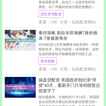
里发现新世界，给自己一点放空的时间。
果然，在广州最好的地方都是免费的！推
荐广州超好玩的6个地方，全部免费，而且
高忆管理配资
拍照巨出片！....
查看：
100
分类：
短线配资网站
拳控策略 新款丰田海狮7座价格
表 7座最新售价
2026款进口丰田海狮发动机采用D - 4S双
喷射技术，即缸内直喷 + 歧管喷射。这种
先进的喷射技术能够根据不同的工况，精
准地控制燃油喷射，使发动机的动力输出
拳控策略
更....
查看：
126
分类：
短线配资网站
操盘贷配资 美国政府创纪录“停
摆”43天，重新开门只等特朗普总
统签字了
据央视新闻，当地时间11月12日，美国国
会众议院表决通过此前由参议院通过的一