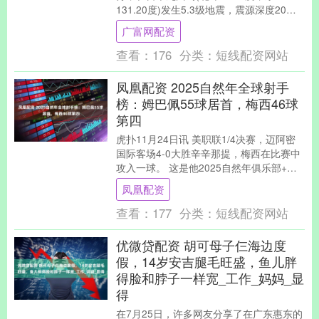
131.20度)发生5.3级地震，震源深度20公
里。 中国驻福冈总领事馆提醒....
广富网配资
查看：
176
分类：
短线配资网站
凤凰配资 2025自然年全球射手
榜：姆巴佩55球居首，梅西46球
第四
虎扑11月24日讯 美职联1/4决赛，迈阿密
国际客场4-0大胜辛辛那提，梅西在比赛中
攻入一球。 这是他2025自然年俱乐部+国
家队打进的第46个进球。 这46球....
凤凰配资
查看：
177
分类：
短线配资网站
优微贷配资 胡可母子仨海边度
假，14岁安吉腿毛旺盛，鱼儿胖
得脸和脖子一样宽_工作_妈妈_显
得
在7月25日，许多网友分享了在广东惠东的