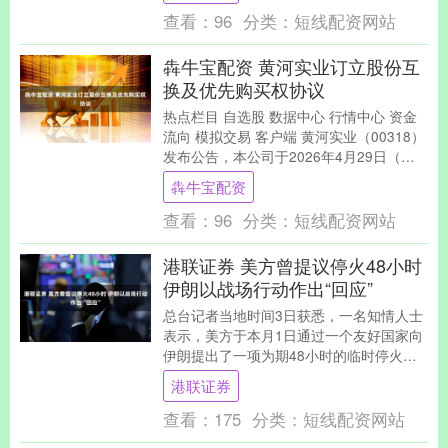
查看：
96
分类：
短线配资网站
犇牛宝配资 黄河实业订立股份互
换及优先购买权协议
热点栏目 自选股 数据中心 行情中心 资金
流向 模拟交易 客户端 黄河实业（00318）
发布公告，本公司于2026年4月29日（交
易时段结束后）订立了股份互换及....
犇牛宝配资
查看：
96
分类：
短线配资网站
港联证券 美方曾提议停火48小时
伊朗以战场行动作出“回应”
总台记者当地时间3日获悉，一名知情人士
表示，美方于本月1日通过一个友好国家向
伊朗提出了一项为期48小时的临时停火建
议。伊朗方面评估认为，由于美方此前对
港联证券
伊朗军事实....
查看：
175
分类：
短线配资网站