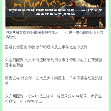
沪深两融策略 国际能源署报告显示——供过于求仍是国际石油市
场隐忧
国融资管配资 韩财政部称经济从上半年低迷中反弹
久连阳配资 北京市海淀区节约用水事务管理中心主任望潇接
受审查调查
博盈证券 外交部：在大是大非问题上，日本不要妄想蒙混过
关
东升网配资 55分+10记三分球！哈登刷爆NBA纪录，保罗宣
布退役，小卡即将复出