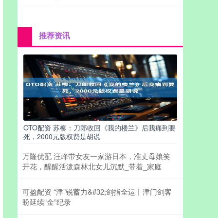
推荐资讯
OTO配资 苏柳：刀郎收回《我的楼兰》后我痛到要
死，2000元版权费是胡说
万隆优配 汪峰带女友一家游日本，准丈母娘笑
开花，醒醒活泼森林北女儿沉默_带着_家庭
可盈配资 “津”锐蓄力&#32;剑指全运丨津门剑客
盼延续“金”纪录