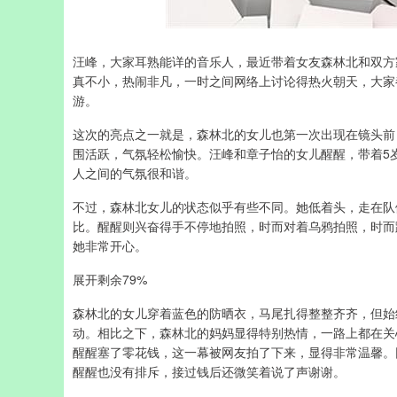
汪峰，大家耳熟能详的音乐人，最近带着女友森林北和双方
真不小，热闹非凡，一时之间网络上讨论得热火朝天，大家
游。
这次的亮点之一就是，森林北的女儿也第一次出现在镜头前
围活跃，气氛轻松愉快。汪峰和章子怡的女儿醒醒，带着5
人之间的气氛很和谐。
不过，森林北女儿的状态似乎有些不同。她低着头，走在队
比。醒醒则兴奋得手不停地拍照，时而对着乌鸦拍照，时而
她非常开心。
展开剩余79%
森林北的女儿穿着蓝色的防晒衣，马尾扎得整整齐齐，但始
动。相比之下，森林北的妈妈显得特别热情，一路上都在关
醒醒塞了零花钱，这一幕被网友拍了下来，显得非常温馨。
醒醒也没有排斥，接过钱后还微笑着说了声谢谢。