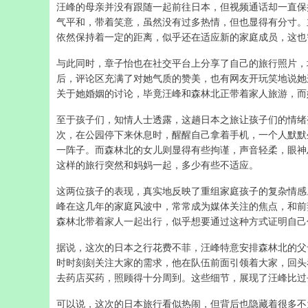
汪峰的母亲并没有跟随一起前往日本，但视频通话却一直保
气平和，带着笑意，虽然没有过多热情，但也显得有分寸。
依然保持着一定的距离，似乎还在适应新的家庭成员，这也
与此同时，章子怡也在社交平台上分享了自己的旅行照片，
后，评论区充满了对她气质的赞美，也有网友开玩笑地说她
关于她婚姻的讨论，毕竟汪峰和森林北正带着家人旅游，而
至于孩子们，知情人士透露，这趟日本之旅让孩子们的情绪
次，在公园停下来休息时，醒醒自己拿着手机，一个人默默
一阵子。而森林北的女儿则显得有些拘谨，声音轻柔，眼神
这样的旅行突然和妈妈一起，多少有些不适应。
这两位孩子的表现，真实地反映了重组家庭孩子的复杂情感
峰在这几年的家庭风波中，常常成为媒体关注的焦点，和前
森林北带着家人一起出行，似乎想要通过这种方式证明自己作
据说，这次的日本之行花费不菲，汪峰特意安排森林北的父
时时刻刻关注大家的需求，他在队伍前面引领着大家，回头
去药店买药，照顾得十分周到。这些细节，展现了汪峰比过
可以说，这次的日本旅行看似热闹，但背后也隐藏着很多不