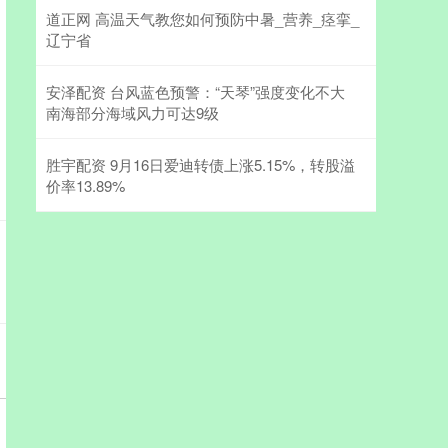
道正网 高温天气教您如何预防中暑_营养_痉挛_
辽宁省
安泽配资 台风蓝色预警：“天琴”强度变化不大
南海部分海域风力可达9级
胜宇配资 9月16日爱迪转债上涨5.15%，转股溢
价率13.89%