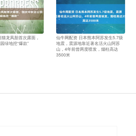
熊猫龙凤胎首次露面，
仙牛网配资 日本熊本阿苏发生5.7级
园绿地挖“爆款”
地震，震源地靠近著名活火山阿苏
山，4年前曾两度喷发，烟柱高达
3500米