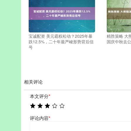
宝诚配资 美元霸权松动？2025年暴
精胜策略 大
跌12.5%，二十年最严峻形势背后信
国庆中秋去公
号
相关评论
本文评分
*
评论内容
*