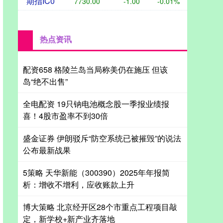
期指IC0
7730.00
-1.00
-0.01%
热点资讯
配资658 格陵兰岛当局称美仍在施压 但该
岛“绝不出售”
全电配资 19只钠电池概念股一季报业绩报
喜！4股市盈率不到30倍
盛金证券 伊朗驳斥“防空系统已被摧毁”的说法
公布最新战果
5策略 天华新能（300390）2025年年报简
析：增收不增利，应收账款上升
博大策略 北京经开区28个市重点工程项目敲
定，新学校+新产业齐落地