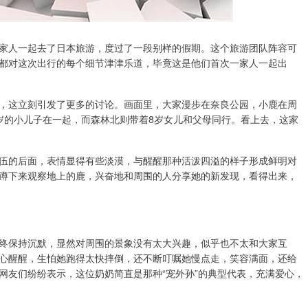
家人一起去了日本旅游，度过了一段别样的假期。这个旅游团队阵容可
都对这次出行的每个细节津津乐道，毕竟这是他们首次一家人一起出
，这立刻引发了更多的讨论。画面里，大家漫步在奈良公园，小鹿在周
岁的小儿子在一起，而森林北则带着8岁女儿和父母同行。看上去，这家
伍的后面，表情显得有些淡漠，与醒醒那种活泼四溢的样子形成鲜明对
蹲下来观察地上的鹿，兴奋地和周围的人分享她的新发现，看得出来，
终保持沉默，显然对周围的景象没有太大兴趣，似乎也不太和大家互
心醒醒，生怕她跑得太快摔倒，还不断叮嘱她慢点走，笑容满面，还给
网友们纷纷表示，这位奶奶简直是那种“宠外孙”的典型代表，充满爱心，