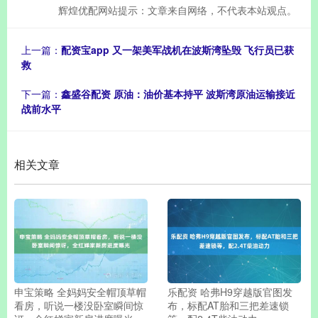
辉煌优配网站提示：文章来自网络，不代表本站观点。
上一篇：
配资宝app 又一架美军战机在波斯湾坠毁 飞行员已获
救
下一篇：
鑫盛谷配资 原油：油价基本持平 波斯湾原油运输接近
战前水平
相关文章
申宝策略 全妈妈安全帽顶草帽
乐配资 哈弗H9穿越版官图发
看房，听说一楼没卧室瞬间惊
布，标配AT胎和三把差速锁