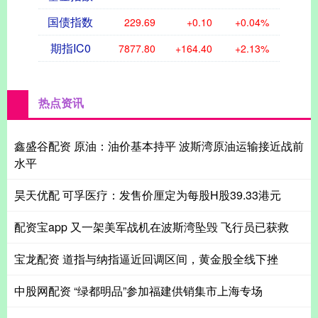
国债指数
229.69
+0.10
+0.04%
期指IC0
7877.80
+164.40
+2.13%
热点资讯
鑫盛谷配资 原油：油价基本持平 波斯湾原油运输接近战前
水平
昊天优配 可孚医疗：发售价厘定为每股H股39.33港元
配资宝app 又一架美军战机在波斯湾坠毁 飞行员已获救
宝龙配资 道指与纳指逼近回调区间，黄金股全线下挫
中股网配资 “绿都明品”参加福建供销集市上海专场