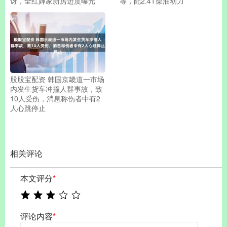
讶，全红婵家新房进度曝光
等，配2.4T柴油动力
股股宝配资 韩国京畿道一市场
内发生货车冲撞人群事故，致
10人受伤，消息称伤者中有2
人心跳停止
相关评论
本文评分
*
评论内容
*