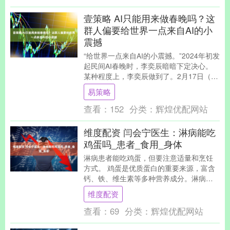
壹策略 AI只能用来做春晚吗？这
群人偏要给世界一点来自AI的小
震撼
“给世界一点来自AI的小震撼。”2024年初发
起民间AI春晚时，李奕辰暗暗下定决心。
某种程度上，李奕辰做到了。2月17日（农
历正月初一）晚，由央视网和温州市龙....
易策略
查看：
152
分类：
辉煌优配网站
维度配资 闫会宁医生：淋病能吃
鸡蛋吗_患者_食用_身体
淋病患者能吃鸡蛋，但要注意适量和烹饪
方式。 鸡蛋是优质蛋白的重要来源，富含
钙、铁、维生素等多种营养成分。淋病由
淋球菌感染引发，治疗期间身体需要充足
维度配资
营养来增强免疫....
查看：
69
分类：
辉煌优配网站