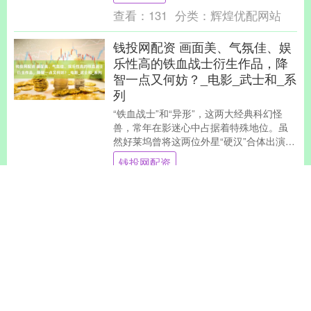
查看：
131
分类：
辉煌优配网站
钱投网配资 画面美、气氛佳、娱
乐性高的铁血战士衍生作品，降
智一点又何妨？_电影_武士和_系
列
“铁血战士”和“异形”，这两大经典科幻怪
兽，常年在影迷心中占据着特殊地位。虽
然好莱坞曾将这两位外星“硬汉”合体出演过
几部电影，并且衍生出了不少相关作品，
钱投网配资
但总体评....
查看：
98
分类：
辉煌优配网站
沪深京指数