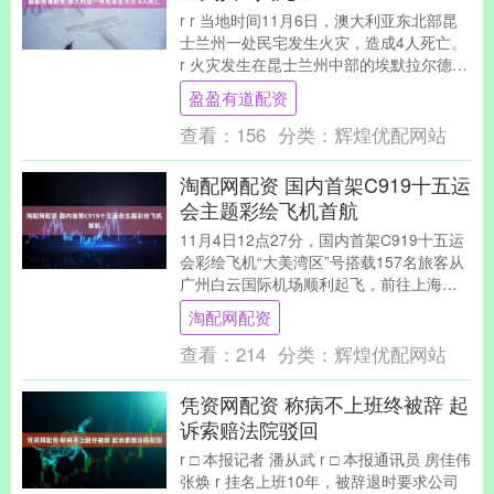
r r 当地时间11月6日，澳大利亚东北部昆
士兰州一处民宅发生火灾，造成4人死亡。
r 火灾发生在昆士兰州中部的埃默拉尔德
镇。救援人员接到火灾报告后赶赴现场，
盈盈有道配资
随....
查看：
156
分类：
辉煌优配网站
淘配网配资 国内首架C919十五运
会主题彩绘飞机首航
11月4日12点27分，国内首架C919十五运
会彩绘飞机“大美湾区”号搭载157名旅客从
广州白云国际机场顺利起飞，前往上海虹
桥国际机场，该飞机是中国南方航空第7....
淘配网配资
查看：
214
分类：
辉煌优配网站
凭资网配资 称病不上班终被辞 起
诉索赔法院驳回
r □ 本报记者 潘从武 r □ 本报通讯员 房佳伟
张焕 r 挂名上班10年，被辞退时要求公司