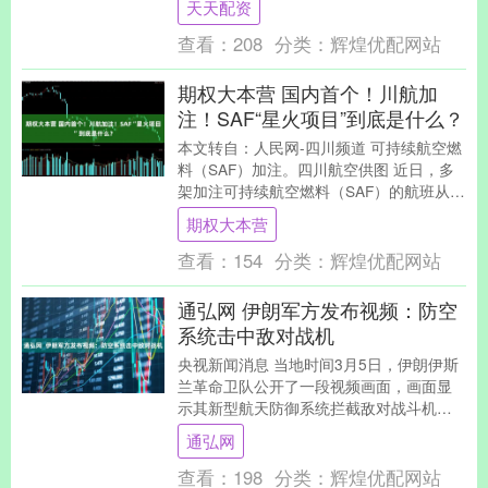
天天配资
Taweelah....
查看：
208
分类：
辉煌优配网站
期权大本营 国内首个！川航加
注！SAF“星火项目”到底是什么？
本文转自：人民网-四川频道 可持续航空燃
料（SAF）加注。四川航空供图 近日，多
架加注可持续航空燃料（SAF）的航班从成
都双流国际机场起飞，标志着由民航二
期权大本营
所、中....
查看：
154
分类：
辉煌优配网站
通弘网 伊朗军方发布视频：防空
系统击中敌对战机
央视新闻消息 当地时间3月5日，伊朗伊斯
兰革命卫队公开了一段视频画面，画面显
示其新型航天防御系统拦截敌对战斗机的
瞬间。 当天稍早时，伊朗伊斯兰革命卫队
通弘网
发表声明，....
查看：
198
分类：
辉煌优配网站