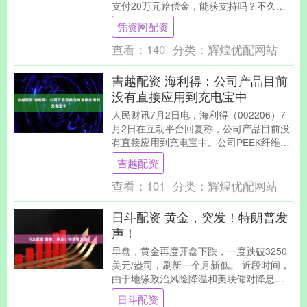
支付20万元赔偿金，能获支持吗？不久
前，新疆生产建设兵团霍城垦区....
凭资网配资
查看：
140
分类：
辉煌优配网站
吉越配资 海利得：公司产品目前
没有直接应用到充电宝中
人民财讯7月2日电，海利得（002206）7
月2日在互动平台回复称，公司产品目前没
有直接应用到充电宝中。公司PEEK纤维目
前仍处于研发送样阶段，主要应用于环境
吉越配资
材....
查看：
101
分类：
辉煌优配网站
日斗配资 黄金，突发！特朗普发
声！
早盘，黄金再度开盘下跌，一度跌破3250
美元/盎司，刷新一个月新低。 近段时间，
由于地缘政治风险降温和美联储对降息的
表态，黄金持续调整。 在周末，俄罗斯对
日斗配资
乌克兰....