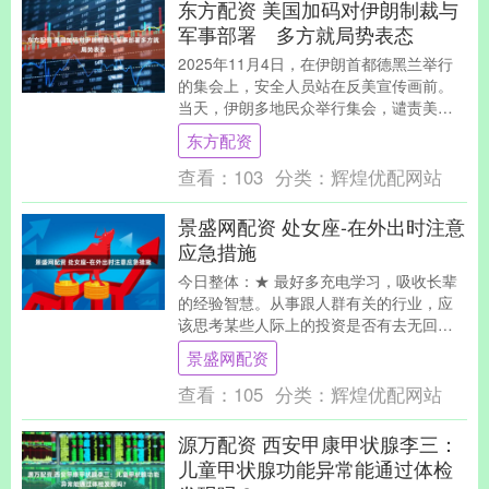
东方配资 美国加码对伊朗制裁与
军事部署 多方就局势表态
2025年11月4日，在伊朗首都德黑兰举行
的集会上，安全人员站在反美宣传画前。
当天，伊朗多地民众举行集会，谴责美国
霸权和以色列的侵略行为。新华社发 新华
东方配资
社北京1....
查看：
103
分类：
辉煌优配网站
景盛网配资 处女座-在外出时注意
应急措施
今日整体：★ 最好多充电学习，吸收长辈
的经验智慧。从事跟人群有关的行业，应
该思考某些人际上的投资是否有去无回？
情侣间的蜜月期恐怕要结束了，是该彼此
景盛网配资
坐下来谈一谈将....
查看：
105
分类：
辉煌优配网站
源万配资 西安甲康甲状腺李三：
儿童甲状腺功能异常能通过体检