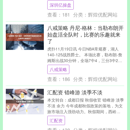
周日和周一12:00准时更新正片，VIP会员
深圳亿操盘
可抢先一....
查看：
181
分类：
辉煌优配网站
八戒策略 丹尼-格林：当勒布朗开
始盘活全队时，比赛的乐趣就来
了
虎扑11月19日讯 今日NBA常规赛，湖人
140-125战胜爵士。 本场比赛，勒布朗-詹
姆斯出战30分钟，全场7中4，三分3中2，
罚球4中1，得到11分3篮板1....
八戒策略
查看：
186
分类：
辉煌优配网站
汇配资 错峰游 淡季不淡
本文转自：成都日报 秋假收官 错峰游 淡季
不淡 余力 今年成都秋假政策的落地，为文
旅市场注入强劲动力。秋假期间，西岭雪
山、九寨沟、青城山都江堰、毕棚沟等景
汇配资
区客流....