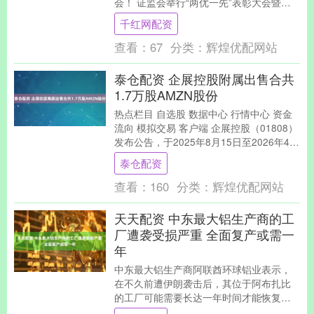
会！ 证监会举行“两优一先”表彰大会暨学
习教育专题党课报告会 坚持金融为民理念
千红网配资
锚定高质量发....
查看：
67
分类：
辉煌优配网站
泰仓配资 企展控股附属出售合共
1.7万股AMZN股份
热点栏目 自选股 数据中心 行情中心 资金
流向 模拟交易 客户端 企展控股（01808）
发布公告，于2025年8月15日至2026年4月
30日期间，本公司的全资....
泰仓配资
查看：
160
分类：
辉煌优配网站
天天配资 中东最大铝生产商的工
厂遭袭受损严重 全面复产或需一
年
中东最大铝生产商阿联酋环球铝业表示，
在不久前遭伊朗袭击后，其位于阿布扎比
的工厂可能需要长达一年时间才能恢复全
面生产。 阿联酋环球铝业表示，Al