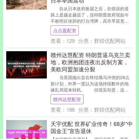
日本举国震动
自从日本政府换届之后，在错误的道
路上是越走越远了，连特朗普政府现如今
不敢明目张胆的打台湾牌，高市早苗竟然
敢公开向中国叫板。 面对中国要....
点点盈配资
查看：
129
分类：
辉煌优配网站
赣州达慧配资 特朗普逼乌克兰卖
地，欧洲抱团连夜出反制方案，
美欧同盟加速分裂
当美国抛出旨在终结俄乌冲突的28点
新计划，外界一度以为这场持续数年的地
缘乱局迎来转机。 但现实却是，这份
打着和平旗号的方案非但没有凝聚....
赣州达慧配资
查看：
188
分类：
辉煌优配网站
天宇优配 世界矿业传奇！68岁“中
国金王”宣告退休