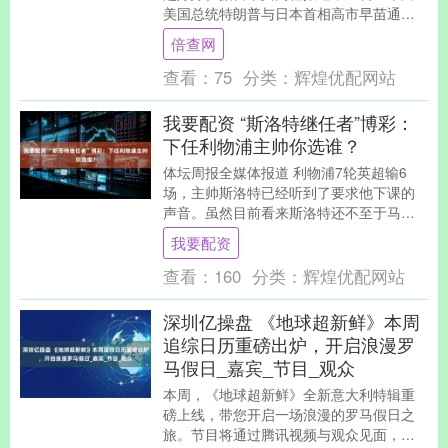
美国总统特朗普与日本首相高市早苗通电
话。这是高市早苗发表涉台错误言论后与
倍查网
特朗普的首....
查看：
75
分类：
辉煌优配网站
我要配资 “斯洛特继任者”博彩：
下任利物浦主帅你选谁？
体坛周报全媒体报道 利物浦7轮英超输6
场，主帅斯洛特已经听到了要求他下课的
声音。虽然目前看来斯洛特还不至于马上
和红军分手，但一些博彩公司已经鼓噪起
我要配资
来，开出了“下....
查看：
160
分类：
辉煌优配网站
深圳亿操盘 《地球超新鲜》本周
追综日历重磅出炉，开启浪漫罗
马假日_嘉宾_节目_观众
本周，《地球超新鲜》全新意大利特辑重
磅上线，带您开启一场浪漫的罗马假日之
旅。节目将通过腾讯视频与观众见面，每