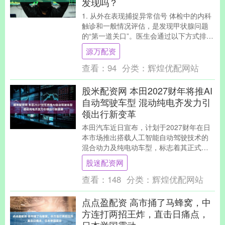
发现吗？
1. 从外在表现捕捉异常信号 体检中的内科
触诊和一般情况评估，是发现甲状腺问题
的“第一道关口”。医生会通过以下方式排查
异常： 甲状腺触诊：医生会用手触摸儿童
源万配资
颈部....
查看：
94
分类：
辉煌优配网站
股米配资网 本田2027财年将推AI
自动驾驶车型 混动纯电齐发力引
领出行新变革
本田汽车近日宣布，计划于2027财年在日
本市场推出搭载人工智能自动驾驶技术的
混合动力及纯电动车型，标志着其正式进
入AI自动驾驶量产阶段。这一决策旨在通过
股迷配资网
技术革新....
查看：
148
分类：
辉煌优配网站
点点盈配资 高市捅了马蜂窝，中
方连打两招王炸，直击日痛点，