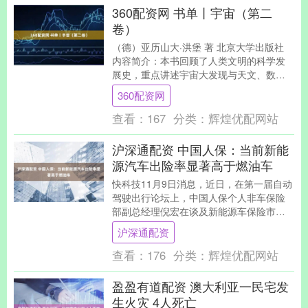
360配资网 书单丨宇宙（第二
卷）
（德）亚历山大·洪堡 著 北京大学出版社
内容简介：本书回顾了人类文明的科学发
展史，重点讲述宇宙大发现与天文、数学
的辉煌成就。作者将科学、文学、艺术史
360配资网
与文明史融....
查看：
167
分类：
辉煌优配网站
沪深通配资 中国人保：当前新能
源汽车出险率显著高于燃油车
快科技11月9日消息，近日，在第一届自动
驾驶出行论坛上，中国人保个人非车保险
部副总经理倪宏在谈及新能源车保险市场
面临的挑战时提到： 部分新能源车在投保
沪深通配资
保险时，依....
查看：
176
分类：
辉煌优配网站
盈盈有道配资 澳大利亚一民宅发
生火灾 4人死亡