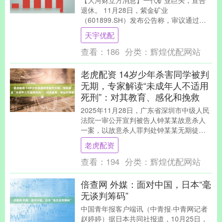
【大河财立方消息】一代矿业巨头，宣告
退休。 11月28日，紫金矿业
（601899.SH）发布公告称，审议通过
《关于拟聘任陈景河先生为公司终身荣誉
天宇优配
董事长的议案》。....
查看：
186
分类：
辉煌优配网站
老虎配资 14岁少年杀害同学被判
无期，专家解读“未成年人不适用
死刑”：对其教育、感化和挽救
2025年11月28日，广东省深圳市中级人民
法院一审公开宣判被告人钟某某故意杀人
一案，以故意杀人罪判处钟某某无期徒
刑，剥夺政治权利终身。 法院经审理查
老虎配资
明，被告人....
查看：
194
分类：
辉煌优配网站
倍查网 外媒：面对中国，日本“毫
无谈判筹码”
中国青年报客户端讯（中青报·中青网记者
赵婷婷）据日本共同社报道，10月25日，