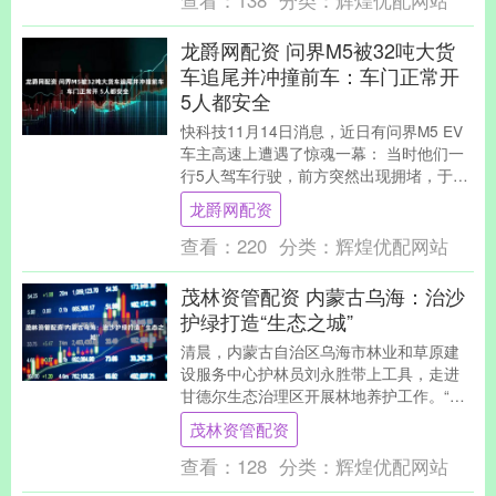
查看：
138
分类：
辉煌优配网站
龙爵网配资 问界M5被32吨大货
车追尾并冲撞前车：车门正常开
5人都安全
快科技11月14日消息，近日有问界M5 EV
车主高速上遭遇了惊魂一幕： 当时他们一
行5人驾车行驶，前方突然出现拥堵，于是
减速跟车，然而后方一辆重达32吨的货车
龙爵网配资
由....
查看：
220
分类：
辉煌优配网站
茂林资管配资 内蒙古乌海：治沙
护绿打造“生态之城”
清晨，内蒙古自治区乌海市林业和草原建
设服务中心护林员刘永胜带上工具，走进
甘德尔生态治理区开展林地养护工作。“这
几天还要做好清除杂草工作，为植被安全
茂林资管配资
越冬保驾护航。....
查看：
128
分类：
辉煌优配网站