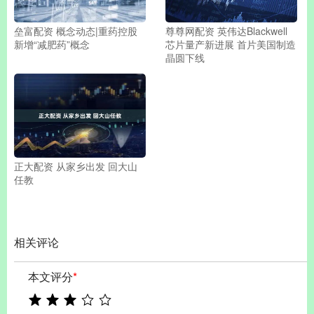
垒富配资 概念动态|重药控股
尊尊网配资 英伟达Blackwell
新增“减肥药”概念
芯片量产新进展 首片美国制造
晶圆下线
正大配资 从家乡出发 回大山
任教
相关评论
本文评分
*