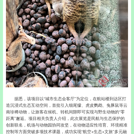
据悉，该项目以“城市生态会客厅”为定位，在航站楼到达区打
造沉浸式生态互动空间，首批引入细尾獴、虎皮鹦鹉、兔豚鼠等云
南珍稀动物，让旅客在候机、转机间隙即可实现与野生动物的“零
距离”邂逅。项目相关负责人介绍，此次展览是民航与生态保护的
创新联名，机场与动物园协同攻坚，在动物适应性培育、环境精准
控制等方面突破多项技术课题，成功实现“航空+生态+文旅”多元融