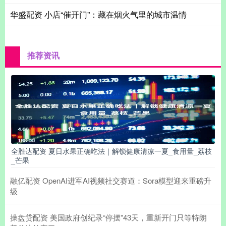
华盛配资 小店“催开门”：藏在烟火气里的城市温情
推荐资讯
全胜达配资 夏日水果正确吃法｜解锁健康清凉一夏_食用量_荔枝
_芒果
融亿配资 OpenAI进军AI视频社交赛道：Sora模型迎来重磅升
级
操盘贷配资 美国政府创纪录“停摆”43天，重新开门只等特朗