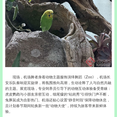
现场，机场舞者身着动物主题服饰演绎舞蹈《Zoo》，机场长
安乐队奏响迎宾旋律，将氛围推向高潮，生动诠释了人与自然共融
的主题。展览现场，专业饲养员引导下的动物互动体验备受青睐：
虎皮鹦鹉与小朋友亲密互动，细尾獴的“站岗秀”引得快门声不断，
兔豚鼠成为合影热门。机场还贴心设置“静音时段”保障动物休息，
且计划春节期间轮换新一批“动物大使”，持续为旅客带来新鲜体
验。