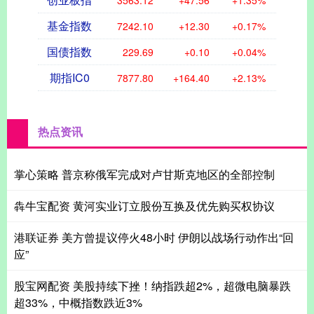
基金指数
7242.10
+12.30
+0.17%
国债指数
229.69
+0.10
+0.04%
期指IC0
7877.80
+164.40
+2.13%
热点资讯
掌心策略 普京称俄军完成对卢甘斯克地区的全部控制
犇牛宝配资 黄河实业订立股份互换及优先购买权协议
港联证券 美方曾提议停火48小时 伊朗以战场行动作出“回
应”
股宝网配资 美股持续下挫！纳指跌超2%，超微电脑暴跌
超33%，中概指数跌近3%