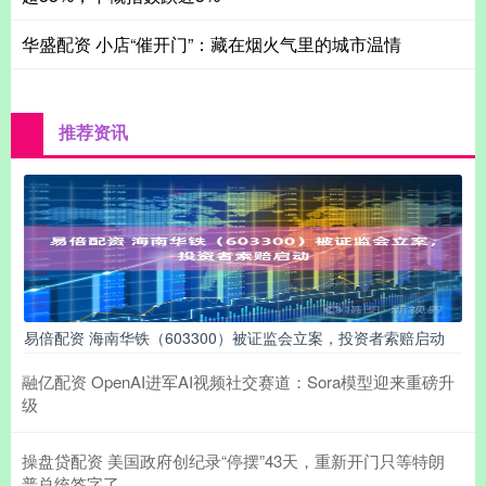
华盛配资 小店“催开门”：藏在烟火气里的城市温情
推荐资讯
易倍配资 海南华铁（603300）被证监会立案，投资者索赔启动
融亿配资 OpenAI进军AI视频社交赛道：Sora模型迎来重磅升
级
操盘贷配资 美国政府创纪录“停摆”43天，重新开门只等特朗
普总统签字了