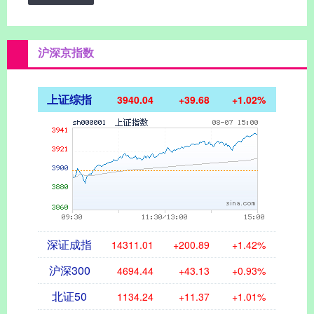
沪深京指数
上证综指
3940.04
+39.68
+1.02%
深证成指
14311.01
+200.89
+1.42%
沪深300
4694.44
+43.13
+0.93%
北证50
1134.24
+11.37
+1.01%