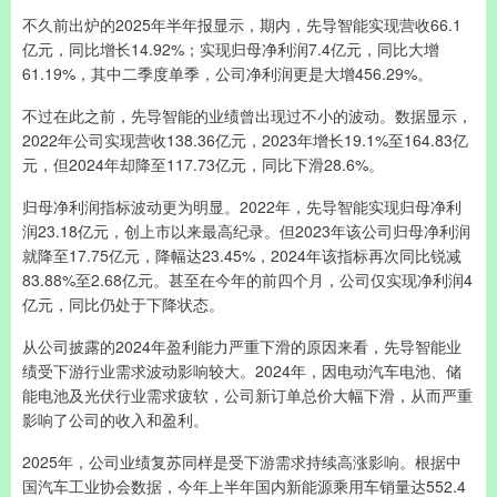
不久前出炉的2025年半年报显示，期内，先导智能实现营收66.1
亿元，同比增长14.92%；实现归母净利润7.4亿元，同比大增
61.19%，其中二季度单季，公司净利润更是大增456.29%。
不过在此之前，先导智能的业绩曾出现过不小的波动。数据显示，
2022年公司实现营收138.36亿元，2023年增长19.1%至164.83亿
元，但2024年却降至117.73亿元，同比下滑28.6%。
归母净利润指标波动更为明显。2022年，先导智能实现归母净利
润23.18亿元，创上市以来最高纪录。但2023年该公司归母净利润
就降至17.75亿元，降幅达23.45%，2024年该指标再次同比锐减
83.88%至2.68亿元。甚至在今年的前四个月，公司仅实现净利润4
亿元，同比仍处于下降状态。
从公司披露的2024年盈利能力严重下滑的原因来看，先导智能业
绩受下游行业需求波动影响较大。2024年，因电动汽车电池、储
能电池及光伏行业需求疲软，公司新订单总价大幅下滑，从而严重
影响了公司的收入和盈利。
2025年，公司业绩复苏同样是受下游需求持续高涨影响。根据中
国汽车工业协会数据，今年上半年国内新能源乘用车销量达552.4