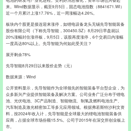
电池的研发与产业化进程。受利好消息催化，资本市场也兴奋起
来。Wind数据显示，截至9月5日，固态电池指数（8841671.WI）
近一个月累计上涨17.76%，近一周涨幅达4.26%。
板块内个股更是接连迎来涨停，如锂电设备龙头无锡先导智能装备
股份有限公司（下称先导智能，300450.SZ）8月29日早盘就以
20%涨幅封住涨停板，9月5日，该股再度涨停，6个交易日内涨幅
一度高达80%以上。先导智能为何如此受关注？
展开剩余78%
先导智能8月29日以来股价走势（元）
数据来源：Wind
公开资料显示，先导智能作为全球领先的智能装备平台型企业，为
众多新兴产业提供智能装备及解决方案。公司业务广泛分布于锂电
池、光伏电池、3C产品制造、智能物流、制氢及燃料电池生产、
汽车制造及激光精密加工等多元应用领域。根据弗若斯特沙利文资
料，按2024年收入计，先导智能是全球最大的锂电池智能装备供
应商，占据全球市场份额15.5%。公司于2015年在深交所创业板上
市。