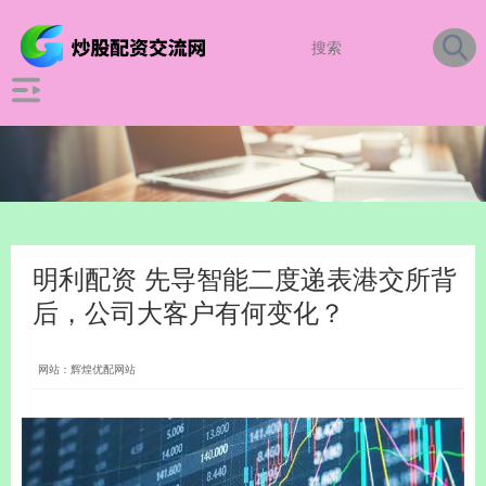
明利配资 先导智能二度递表港交所背
后，公司大客户有何变化？
网站：辉煌优配网站