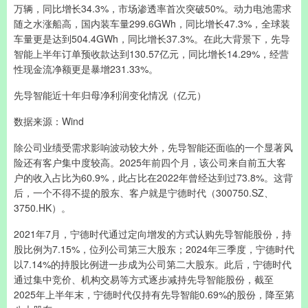
万辆，同比增长34.3%，市场渗透率首次突破50%。动力电池需求
随之水涨船高，国内装车量299.6GWh，同比增长47.3%，全球装
车量更是达到504.4GWh，同比增长37.3%。在此大背景下，先导
智能上半年订单预收款达到130.57亿元，同比增长14.29%，经营
性现金流净额更是暴增231.33%。
先导智能近十年归母净利润变化情况（亿元）
数据来源：Wind
除公司业绩受需求影响波动较大外，先导智能还面临的一个显著风
险还有客户集中度较高。2025年前四个月，该公司来自前五大客
户的收入占比为60.9%，此占比在2022年曾经达到过73.8%。这背
后，一个不得不提的股东、客户就是宁德时代（300750.SZ、
3750.HK）。
2021年7月，宁德时代通过定向增发的方式认购先导智能股份，持
股比例为7.15%，位列公司第三大股东；2024年三季度，宁德时代
以7.14%的持股比例进一步成为公司第二大股东。此后，宁德时代
通过集中竞价、机构交易等方式逐步减持先导智能股份，截至
2025年上半年末，宁德时代仅持有先导智能0.69%的股份，降至第