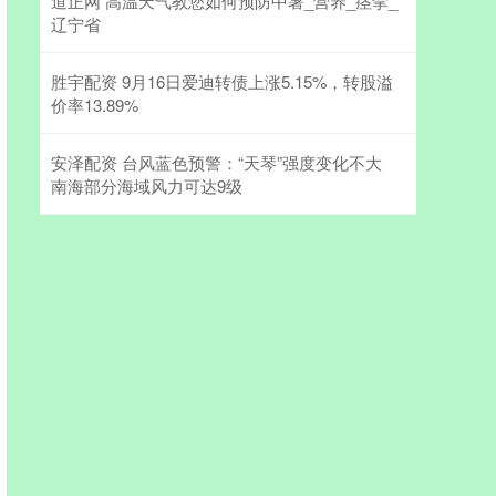
道正网 高温天气教您如何预防中暑_营养_痉挛_
辽宁省
胜宇配资 9月16日爱迪转债上涨5.15%，转股溢
价率13.89%
安泽配资 台风蓝色预警：“天琴”强度变化不大
南海部分海域风力可达9级