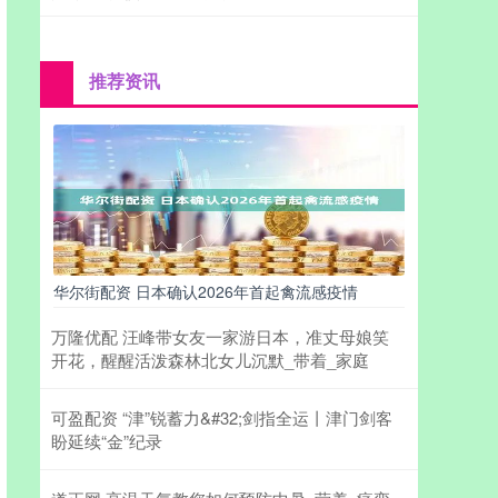
推荐资讯
华尔街配资 日本确认2026年首起禽流感疫情
万隆优配 汪峰带女友一家游日本，准丈母娘笑
开花，醒醒活泼森林北女儿沉默_带着_家庭
可盈配资 “津”锐蓄力&#32;剑指全运丨津门剑客
盼延续“金”纪录