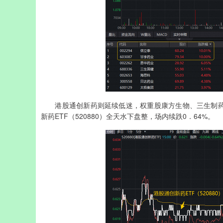
港股通创新药则延续低迷，权重股康方生物、三生制药跌逾
新药ETF（520880）全天水下盘整，场内续跌0．64%。