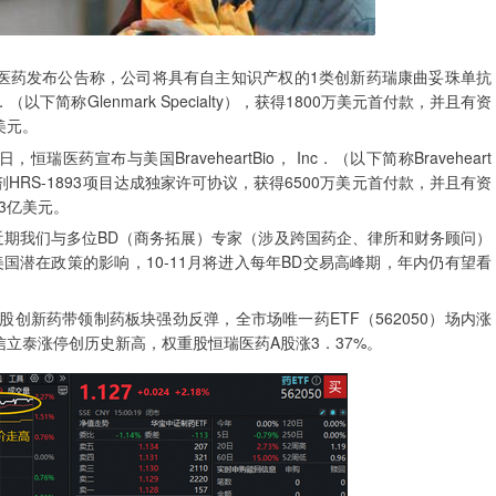
医药发布公告称，公司将具有自主知识产权的1类创新药瑞康曲妥珠单抗
S.A．（以下简称Glenmark Specialty），获得1800万美元首付款，并且有资
美元。
布与美国BraveheartBio， Inc．（以下简称Braveheart
剂HRS-1893项目达成独家许可协议，获得6500万美元首付款，并且有资
3亿美元。
近期我们与多位BD（商务拓展）专家（涉及跨国药企、律所和财务顾问）
潜在政策的影响，10-11月将进入每年BD交易高峰期，年内仍有望看
创新药带领制药板块强劲反弹，全市场唯一药ETF（562050）场内涨
信立泰涨停创历史新高，权重股恒瑞医药A股涨3．37%。