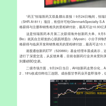
“药王”恒瑞医药又双叒叕出喜报！9月24日晚间，恒瑞
（SHR-A1811）项目，有偿许可给GlenmarkSpecialty 
格获得与注册和销售相关的里程碑付款，最高可达10.93亿
这是恒瑞医药本月第二次获得海外创新药大单。9月5日，恒瑞医药宣
Bio）就其自主研发的心肌肌球蛋白（Myosin）小分子抑制
格获得与临床开发和销售相关的里程碑付款，最高可达10.1
港股通创新药ETF（520880）基金经理丰晨成表示，
进行了深度交流，从反馈来看，目前创新药行业并未受到美国
到重磅BD交易。
二级市场方面，9月24日当日，AH创新药走势分化，A股
2．18%收成功终结三连阴。成份股甘李药业开盘即涨停，