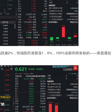
2%，恒瑞医药港股涨1．6%，100%创新药研发标的——港股通创