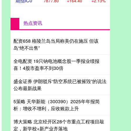
期指IC0
7877.80
+164.40
+2.13%
热点资讯
配资658 格陵兰岛当局称美仍在施压 但该
岛“绝不出售”
全电配资 19只钠电池概念股一季报业绩报
喜！4股市盈率不到30倍
盛金证券 伊朗驳斥“防空系统已被摧毁”的说法
公布最新战果
5策略 天华新能（300390）2025年年报简
析：增收不增利，应收账款上升
博大策略 北京经开区28个市重点工程项目敲
定，新学校+新产业齐落地