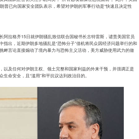
特朗普已向国家安全团队表示，希望对伊朗的军事行动是“快速且决定性
阿拉格齐15日就伊朗骚乱致信联合国秘书长古特雷斯，谴责美国官员
中指出，近期伊朗多地骚乱是“恐怖分子”借机将民众因经济问题举行的和
挑衅言论直接煽动了境内暴力与恐怖主义活动，美方威胁使用武力的做
以及任何对伊朗主权、领土完整和国家利益的外来干预，并强调正是
众生命安全，且“滥用”和平抗议达到政治目的。