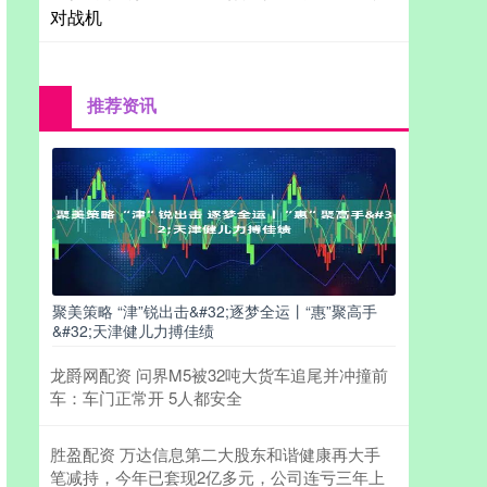
对战机
推荐资讯
聚美策略 “津”锐出击&#32;逐梦全运丨“惠”聚高手
&#32;天津健儿力搏佳绩
龙爵网配资 问界M5被32吨大货车追尾并冲撞前
车：车门正常开 5人都安全
胜盈配资 万达信息第二大股东和谐健康再大手
笔减持，今年已套现2亿多元，公司连亏三年上