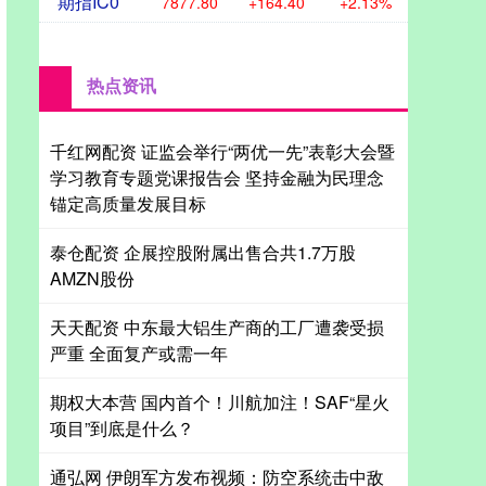
期指IC0
7877.80
+164.40
+2.13%
热点资讯
千红网配资 证监会举行“两优一先”表彰大会暨
学习教育专题党课报告会 坚持金融为民理念
锚定高质量发展目标
泰仓配资 企展控股附属出售合共1.7万股
AMZN股份
天天配资 中东最大铝生产商的工厂遭袭受损
严重 全面复产或需一年
期权大本营 国内首个！川航加注！SAF“星火
项目”到底是什么？
通弘网 伊朗军方发布视频：防空系统击中敌