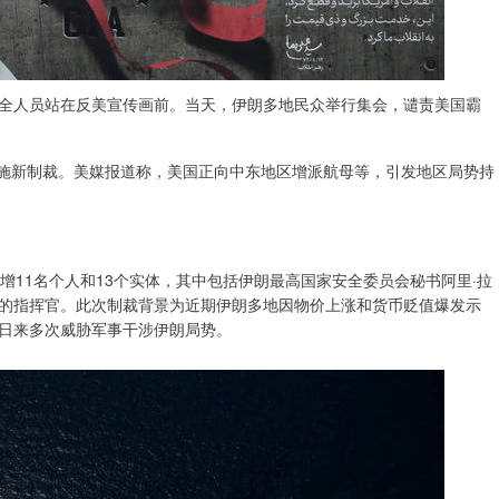
安全人员站在反美宣传画前。当天，伊朗多地民众举行集会，谴责美国霸
施新制裁。美媒报道称，美国正向中东地区增派航母等，引发地区局势持
11名个人和13个实体，其中包括伊朗最高国家安全委员会秘书阿里·拉
的指挥官。此次制裁背景为近期伊朗多地因物价上涨和货币贬值爆发示
日来多次威胁军事干涉伊朗局势。