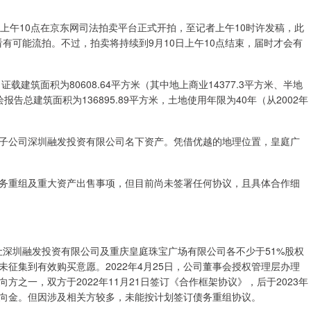
上午10点在京东网司法拍卖平台正式开拍，至记者上午10时许发稿，此
看有可能流拍。不过，拍卖将持续到9月10日上午10点结束，届时才会有
载建筑面积为80608.64平方米（其中地上商业14377.3平方米、半地
测绘报告总建筑面积为136895.89平方米，土地使用年限为40年（从2002年
子公司深圳融发投资有限公司名下资产。凭借优越的地理位置，皇庭广
务重组及重大资产出售事项，但目前尚未签署任何协议，且具体合作细
转让深圳融发投资有限公司及重庆皇庭珠宝广场有限公司各不少于51%股权
征集到有效购买意愿。2022年4月25日，公司董事会授权管理层办理
之一，双方于2022年11月21日签订《合作框架协议》，后于2023年
元意向金。但因涉及相关方较多，未能按计划签订债务重组协议。