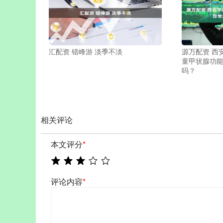
汇配资 错峰游 淡季不淡
源万配资 西
童甲状腺功
吗？
相关评论
本文评分
*
评论内容
*