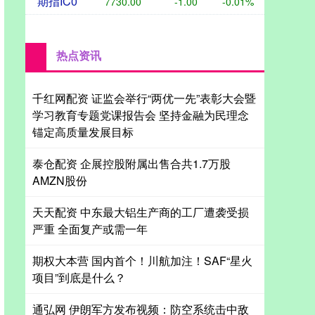
期指IC0
7730.00
-1.00
-0.01%
热点资讯
千红网配资 证监会举行“两优一先”表彰大会暨
学习教育专题党课报告会 坚持金融为民理念
锚定高质量发展目标
泰仓配资 企展控股附属出售合共1.7万股
AMZN股份
天天配资 中东最大铝生产商的工厂遭袭受损
严重 全面复产或需一年
期权大本营 国内首个！川航加注！SAF“星火
项目”到底是什么？
通弘网 伊朗军方发布视频：防空系统击中敌