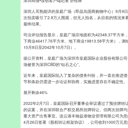
深圳商报•读创客户端记者 舒桂林
深圳人耳熟能详的皇庭广场（即晶岛国商购物中心）9月9日
次拍卖吸引了2.8万人围观，但无人拍名，从目前的情况来
最终结果。
司法评估报告显示，皇庭广场宗地面积为42348.37平方米，证
下商业46417.76平方米、地下商业19813.58平方米），
10月8日至2042年10月7日）。
据公开资料，皇庭广场为深圳市皇庭国际企业股份有限公司
场被誉为深圳CBD的“钻石之心”。
近年来，皇庭国际陷入了复杂的债务纠纷，并一直在推进债
节和条款仍需进一步论证和协商，实施进度存在不确定性。
展开剩余46%
2022年2月7日，皇庭国际召开董事会审议通过了预挂牌
的议案，并在深圳联合产权交易所挂牌转让。但两次挂牌均未
重大资产出售事宜。连云港丰翰益港物业管理有限公司为意向方
4月26日签署《股权转让框架协议》，公司收到1000万