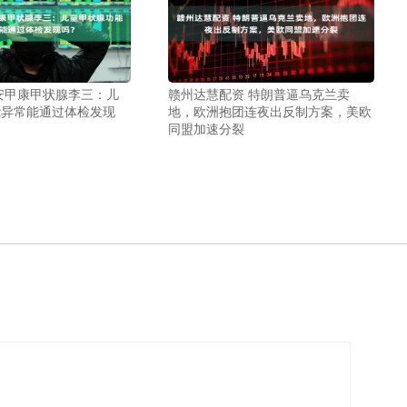
安甲康甲状腺李三：儿
赣州达慧配资 特朗普逼乌克兰卖
能异常能通过体检发现
地，欧洲抱团连夜出反制方案，美欧
同盟加速分裂