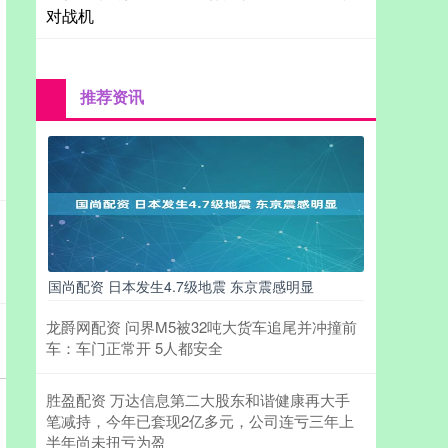
对战机
推荐资讯
国尚配资 日本发生4.7级地震 东京震感明显
龙爵网配资 问界M5被32吨大货车追尾并冲撞前
车：车门正常开 5人都安全
胜盈配资 万达信息第二大股东和谐健康再大手
笔减持，今年已套现2亿多元，公司连亏三年上
半年尚未扭亏为盈