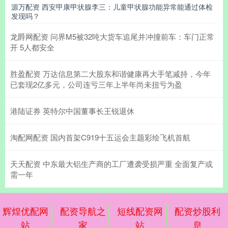
源万配资 西安甲康甲状腺李三：儿童甲状腺功能异常能通过体检
发现吗？
龙爵网配资 问界M5被32吨大货车追尾并冲撞前车：车门正常
开 5人都安全
胜盈配资 万达信息第二大股东和谐健康再大手笔减持，今年
已套现2亿多元，公司连亏三年上半年尚未扭亏为盈
港陆证券 英特尔中国董事长王锐退休
淘配网配资 国内首架C919十五运会主题彩绘飞机首航
天天配资 中东最大铝生产商的工厂遭袭受损严重 全面复产或
需一年
辉煌优配网
配资导航之
短线配资网
配资炒股利
站
家
站
息