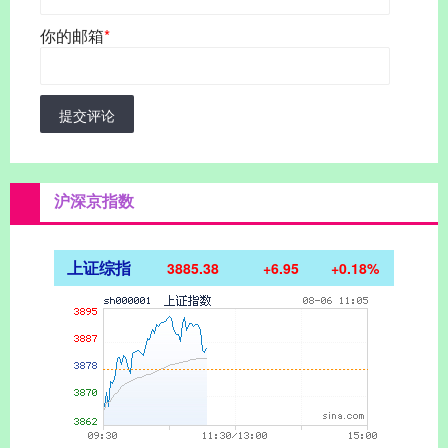
你的邮箱
*
提交评论
沪深京指数
上证综指
3885.38
+6.95
+0.18%