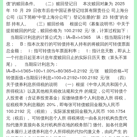
债”的赎回条件。 （二）赎回登记日 本次赎回对象为 2025
年 10 月 29 日收市后在中国证券登记结算有限责任公 司上海分
公司（以下简称“中登上海分公司”）登记在册的“新 23 转债”的全
部 持有人。 （三）赎回价格 根据公司《募集说明书》中关于
提前赎回的约定，赎回价格为 100.2192 元/ 张，计算过程如下：
当期应计利息的计算公式为：IA=B×i×t/365 IA：指当期应计利
息； B：指本次发行的可转债持有人持有的将赎回的可转债票面
总金额； i：指可转债当年票面利率； t：指计息天数，即从上
一个付息日起至本计息年度赎回日止的实际日历天 数（算头不算
尾）。 当期应计利息为：
IA=B×i×t/365=100×1.00%×80/365=0.2192 元/张 赎回价格=可
转债面值+当期应计利息=100+0.2192=100.2192 元/张 （四）
关于债券利息所得税的说明 （一）根据《中华人民共和国个人
所得税法》以及其他相关税收法规和文件 的规定，公司可转债个
人投资者（含证券投资基金）应缴纳债券个人利息收入所 得税，
征税税率为利息额的 20%，即每张可转债赎回金额为人民币
100.2192 元 （税前），实际派发赎回金额为人民币 100.1754
元（税后）。可转债利息个人所 得税将统一由各兑付机构负责代
扣代缴并直接向各兑付机构所在地的税务部门 缴付。如各付息网
点未履行上述债券利息个人所得税的代扣代缴义务，由此产生 的