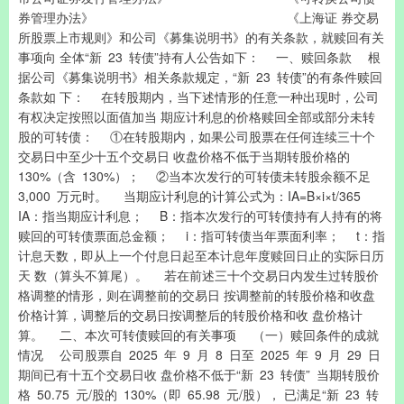
券管理办法》 《上海证 券交易
所股票上市规则》和公司《募集说明书》的有关条款，就赎回有关
事项向 全体“新 23 转债”持有人公告如下： 一、赎回条款 根
据公司《募集说明书》相关条款规定，“新 23 转债”的有条件赎回
条款如 下： 在转股期内，当下述情形的任意一种出现时，公司
有权决定按照以面值加当 期应计利息的价格赎回全部或部分未转
股的可转债： ①在转股期内，如果公司股票在任何连续三十个
交易日中至少十五个交易日 收盘价格不低于当期转股价格的
130%（含 130%）； ②当本次发行的可转债未转股余额不足
3,000 万元时。 当期应计利息的计算公式为：IA=B×i×t/365
IA：指当期应计利息； B：指本次发行的可转债持有人持有的将
赎回的可转债票面总金额； i：指可转债当年票面利率； t：指
计息天数，即从上一个付息日起至本计息年度赎回日止的实际日历
天 数（算头不算尾）。 若在前述三十个交易日内发生过转股价
格调整的情形，则在调整前的交易日 按调整前的转股价格和收盘
价格计算，调整后的交易日按调整后的转股价格和收 盘价格计
算。 二、本次可转债赎回的有关事项 （一）赎回条件的成就
情况 公司股票自 2025 年 9 月 8 日至 2025 年 9 月 29 日
期间已有十五个交易日收 盘价格不低于“新 23 转债” 当期转股价
格 50.75 元/股的 130%（即 65.98 元/股）， 已满足“新 23 转