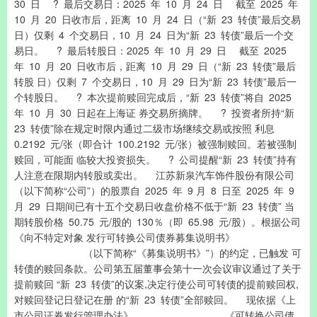
30 日 ? 最后交易日：2025 年 10 月 24 日 截至 2025 年
10 月 20 日收市后，距离 10 月 24 日（“新 23 转债”最后交易
日）仅剩 4 个交易日，10 月 24 日为“新 23 转债”最后一个交
易日。 ? 最后转股日：2025 年 10 月 29 日 截至 2025
年 10 月 20 日收市后，距离 10 月 29 日（“新 23 转债”最后
转股 日）仅剩 7 个交易日，10 月 29 日为“新 23 转债”最后一
个转股日。 ? 本次提前赎回完成后，“新 23 转债”将自 2025
年 10 月 30 日起在上海证 券交易所摘牌。 ? 投资者所持“新
23 转债”除在规定时限内通过二级市场继续交易或按照 利息
0.2192 元/张（即合计 100.2192 元/张）被强制赎回。若被强制
赎回，可能面 临较大投资损失。 ? 公司提醒“新 23 转债”持有
人注意在限期内转股或卖出。 江苏新泉汽车饰件股份有限公司
（以下简称“公司”）的股票自 2025 年 9 月 8 日至 2025 年 9
月 29 日期间已有十五个交易日收盘价格不低于“新 23 转债” 当
期转股价格 50.75 元/股的 130％（即 65.98 元/股）。根据公司
《向不特定对象 发行可转换公司债券募集说明书》
（以下简称“《募集说明书》”）的约定，已触发 可
转债的赎回条款。公司第五届董事会第十一次会议审议通过了关于
提前赎回 “新 23 转债”的议案,决定行使公司可转债的提前赎回权,
对赎回登记日登记在册 的“新 23 转债”全部赎回。 现依据《上
市公司证券发行管理办法》 《可转换公司债