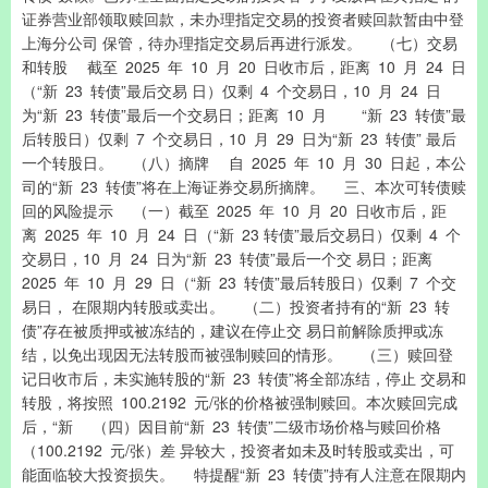
证券营业部领取赎回款，未办理指定交易的投资者赎回款暂由中登
上海分公司 保管，待办理指定交易后再进行派发。 （七）交易
和转股 截至 2025 年 10 月 20 日收市后，距离 10 月 24 日
（“新 23 转债”最后交易 日）仅剩 4 个交易日，10 月 24 日
为“新 23 转债”最后一个交易日；距离 10 月 “新 23 转债”最
后转股日）仅剩 7 个交易日，10 月 29 日为“新 23 转债” 最后
一个转股日。 （八）摘牌 自 2025 年 10 月 30 日起，本公
司的“新 23 转债”将在上海证券交易所摘牌。 三、本次可转债赎
回的风险提示 （一）截至 2025 年 10 月 20 日收市后，距
离 2025 年 10 月 24 日（“新 23 转债”最后交易日）仅剩 4 个
交易日，10 月 24 日为“新 23 转债”最后一个交 易日；距离
2025 年 10 月 29 日（“新 23 转债”最后转股日）仅剩 7 个交
易日， 在限期内转股或卖出。 （二）投资者持有的“新 23 转
债”存在被质押或被冻结的，建议在停止交 易日前解除质押或冻
结，以免出现因无法转股而被强制赎回的情形。 （三）赎回登
记日收市后，未实施转股的“新 23 转债”将全部冻结，停止 交易和
转股，将按照 100.2192 元/张的价格被强制赎回。本次赎回完成
后，“新 （四）因目前“新 23 转债”二级市场价格与赎回价格
（100.2192 元/张）差 异较大，投资者如未及时转股或卖出，可
能面临较大投资损失。 特提醒“新 23 转债”持有人注意在限期内