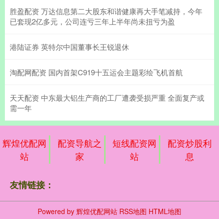
胜盈配资 万达信息第二大股东和谐健康再大手笔减持，今年
已套现2亿多元，公司连亏三年上半年尚未扭亏为盈
港陆证券 英特尔中国董事长王锐退休
淘配网配资 国内首架C919十五运会主题彩绘飞机首航
天天配资 中东最大铝生产商的工厂遭袭受损严重 全面复产或
需一年
辉煌优配网
配资导航之
短线配资网
配资炒股利
站
家
站
息
友情链接：
Powered by
辉煌优配网站
RSS地图
HTML地图