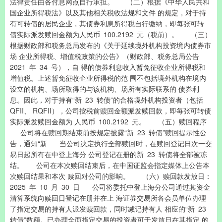
法律责任由各付息网点自行承担。 （二）根据《中华人民共和
国企业所得税法》以及其他相关税收法规和文件 的规定，对于持
有可转债的居民企业，其债券利息所得税自行缴纳，即每张可转
债实际派发赎回金额为人民币 100.2192 元（税前）。 （三）
根据财政部和税务总局发布的《关于延续境外机构投资境内债券市
场 企业所得税、增值税政策的公告》（财政部、税务总局公告
2021 年 34 号），自 得的债券利息收入暂免征收企业所得税和
增值税。上述暂免征收企业所得税的范 围不包括境外机构在境内
设立的机构、场所取得的与该机构、场所有实际联系的 债券利
息。因此，对于持有“新 23 转债”的合格境外机构投资者（包括
QFII、 RQFII），公司按税前赎回金额派发赎回款，即每张可转债
实际派发赎回金额为 人民币 100.2192 元。 （五）赎回程序
公司将在赎回期结束前按规定披露“新 23 转债”赎回提示性公
告，通知“新 当公司决定执行全部赎回时，在赎回登记日次一交
易日起所有在中登上海分 公司登记在册的新 23 转债将全部被冻
结。 公司在本次赎回结束后，在中国证监会指定媒体上公告本
次赎回结果和本次 赎回对公司的影响。 （六）赎回款发放日：
2025 年 10 月 30 日 公司将委托中登上海分公司通过其资金
清算系统向赎回日登记在册并在上 海证券交易所各会员单位办理
了指定交易的持有人派发赎回款，同时减记持有人 相应的“新 23
转债”数额。已办理全面指定交易的投资者可于发放日在其指定 的