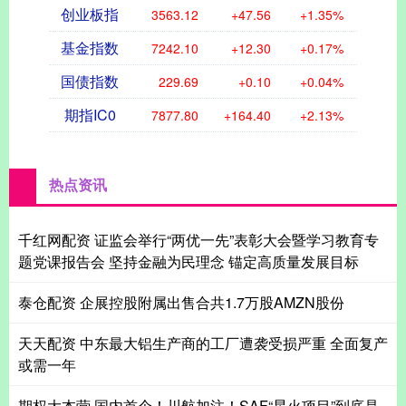
创业板指
3563.12
+47.56
+1.35%
基金指数
7242.10
+12.30
+0.17%
国债指数
229.69
+0.10
+0.04%
期指IC0
7877.80
+164.40
+2.13%
热点资讯
千红网配资 证监会举行“两优一先”表彰大会暨学习教育专
题党课报告会 坚持金融为民理念 锚定高质量发展目标
泰仓配资 企展控股附属出售合共1.7万股AMZN股份
天天配资 中东最大铝生产商的工厂遭袭受损严重 全面复产
或需一年
期权大本营 国内首个！川航加注！SAF“星火项目”到底是